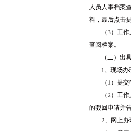
人员人事档案查
料，最后点击
（
3）工
查阅档案。
（三）
出
1、现场办
（
1
）提交
（
2
）工作
的驳回申请并
2、
网上办