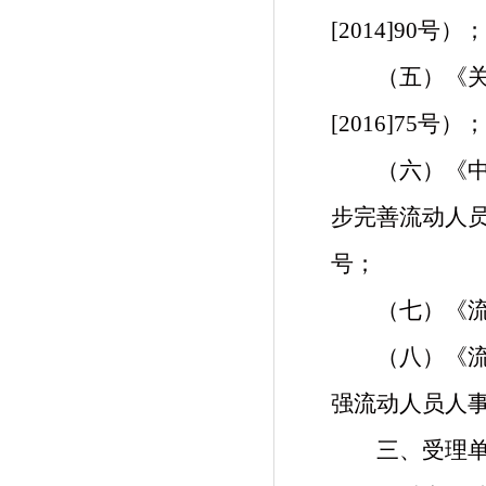
[2014]90号）；
（五）
《
[2016]75号）；
（六）
《
步完善流动人
号；
（七）《
（八）
《
强
流动人员人
三、受理