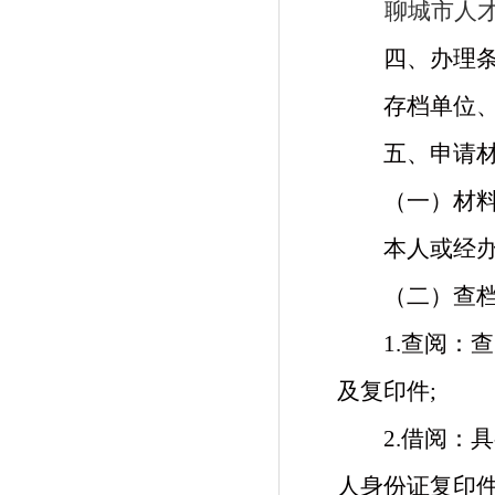
聊城市人
四、办理
存档单位
五、申请
（一）材
本人或经
（二）查
1.查阅：
查
及复印件
;
2.借阅：
具
人身份证复印