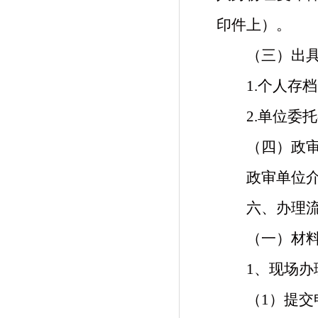
印件上）。
（三）出
1.
个人存档
2.单位委
（四）政
政审
单位
六、
办理
（一）
材
1、现场办
（
1
）提交